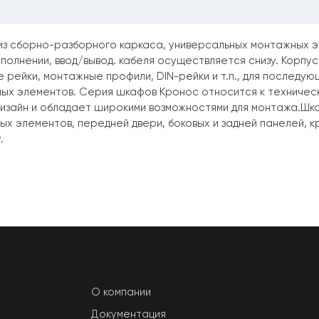
из сборно-разборного каркаса, универсальных монтажных эл
полнении, ввод/вывод. кабеля осуществляется снизу. Корпу
 рейки, монтажные профили, DIN-рейки и т.п., для последую
иных элементов. Серия шкафов Кронос относится к техниче
изайн и обладает широкими возможностями для монтажа.Шка
 элементов, передней двери, боковых и задней панелей, к
.
О компании
Документация