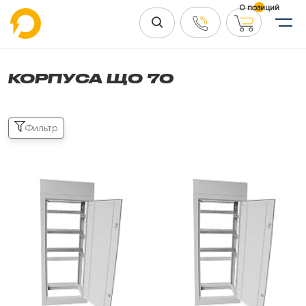
0 позиций
КОРПУСА ЩО 70
Фильтр