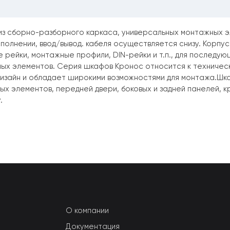
из сборно-разборного каркаса, универсальных монтажных эл
полнении, ввод/вывод. кабеля осуществляется снизу. Корпу
 рейки, монтажные профили, DIN-рейки и т.п., для последую
иных элементов. Серия шкафов Кронос относится к техниче
изайн и обладает широкими возможностями для монтажа.Шка
 элементов, передней двери, боковых и задней панелей, к
.
О компании
Документация