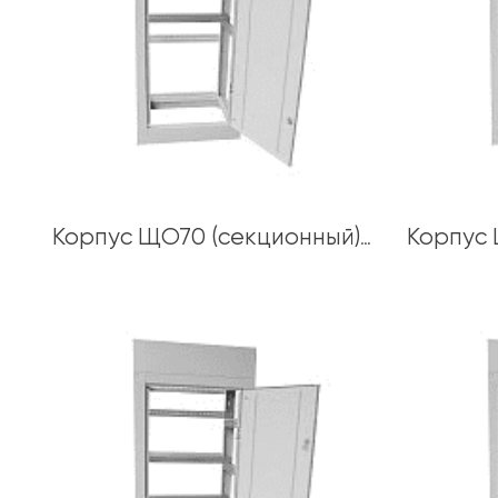
Корпус ЩО70 (секционный)2200х400х600 толщина каркаса 1,5 мм