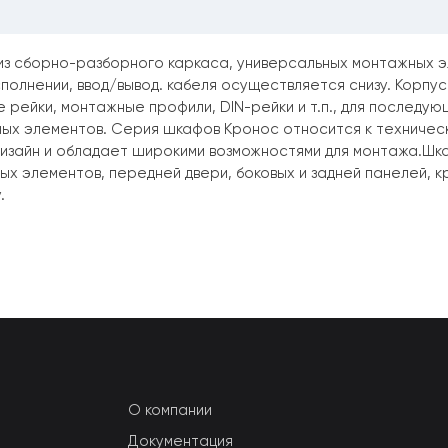
из сборно-разборного каркаса, универсальных монтажных эл
полнении, ввод/вывод. кабеля осуществляется снизу. Корпу
 рейки, монтажные профили, DIN-рейки и т.п., для последую
иных элементов. Серия шкафов Кронос относится к техниче
изайн и обладает широкими возможностями для монтажа.Шка
 элементов, передней двери, боковых и задней панелей, к
.
О компании
Документация