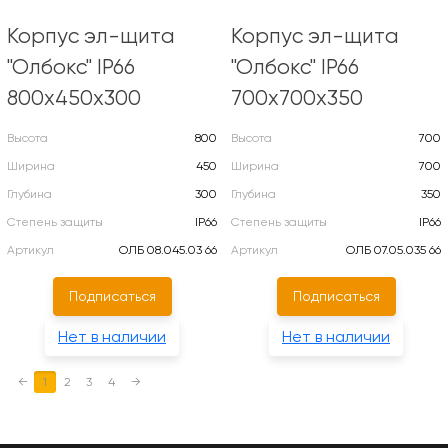
Корпус эл-щита
Корпус эл-щита
"Олбокс" IP66
"Олбокс" IP66
800х450х300
700х700х350
Высота
800
Высота
700
Ширина
450
Ширина
700
Глубина
300
Глубина
350
Степень защиты
IP66
Степень защиты
IP66
Артикул
ОЛБ 08.045.03 66
Артикул
ОЛБ 07.05.035 66
Подписаться
Подписаться
Нет в наличии
Нет в наличии
←
1
2
3
4
→