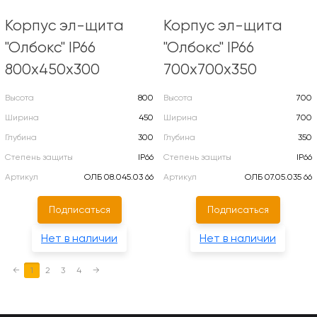
Корпус эл-щита
Корпус эл-щита
"Олбокс" IP66
"Олбокс" IP66
800х450х300
700х700х350
Высота
800
Высота
700
Ширина
450
Ширина
700
Глубина
300
Глубина
350
Степень защиты
IP66
Степень защиты
IP66
Артикул
ОЛБ 08.045.03 66
Артикул
ОЛБ 07.05.035 66
Подписаться
Подписаться
Нет в наличии
Нет в наличии
←
1
2
3
4
→